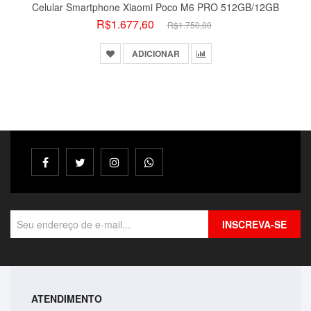
Vida útil da bateria mais longa
Celular Smartphone Xiaomi Poco M6 PRO 512GB/12GB
R$1.677,60
Desconecte-se! Com a super bateria de 5000 mAh você terá
R$1.750,00
energia por muito mais tempo para jogar, assistir séries ou
ADICIONAR
trabalhar sem recarregar.
Grande capacidade de armazenamento
Com sua memória interna de 128 GB você poderá armazenar
arquivos e aplicativos grandes sem ter que carregá-los para a
Bolsa Lateral Transversal Lisa Casual 3 Compartime..
nuvem e aproveitar seus momentos off-line para desfrutá-los
R$41,99
ao máximo.
ADICIONAR
INSCREVA-SE
ATENDIMENTO