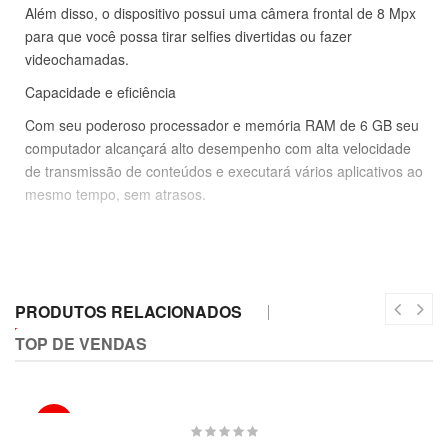
Além disso, o dispositivo possui uma câmera frontal de 8 Mpx
para que você possa tirar selfies divertidas ou fazer
videochamadas.
Capacidade e eficiência
Com seu poderoso processador e memória RAM de 6 GB seu
computador alcançará alto desempenho com alta velocidade
de transmissão de conteúdos e executará vários aplicativos ao
mesmo tempo, sem atrasos.
Desbloqueio facial e de impressão digital
Máxima segurança para que apenas você possa acessar o
PRODUTOS RELACIONADOS
sua equipe. Você pode escolher entre o sensor de impressão
digital para ativar seu telefone com um toque, ou o
TOP DE VENDAS
reconhecimento facial que permite desbloquear até 30% mais
rápido.
-4%