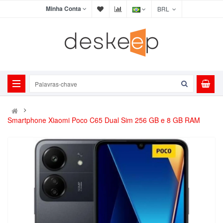
Minha Conta
BRL
Smartphone Xiaomi Poco C65 Dual Sim 256 GB e 8 GB RAM