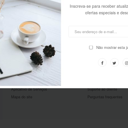
Inscreva-se para receber atual
ofertas especiais e desc
RECEBA OFERTAS EXCLUSIVAS
Não mostrar esta j
SOBRE NÓS
SERVIÇOS AO CLIE
Sobre o Deskeep
Minha Conta
Comunidade
Meus Pedidos
Termos e condições
Programa de Afiliados
Política de privacidade
Assinaturas
Aplicativo de Serviços
Suporte ao cliente
Mapa do site
Perguntas frequentes