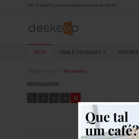
FRETE GRÁTIS para todo Brasil acima de R$ 199,90
INÍCIO
CASA E UTILIDADES
ESPORTE
Página inicial
Mensagens
MENSAGENS
1
2
3
4