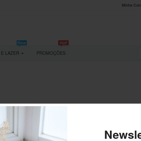
Minha Con
 E LAZER
PROMOÇÕES
Não há mensagens nesta categoria!
Newsle