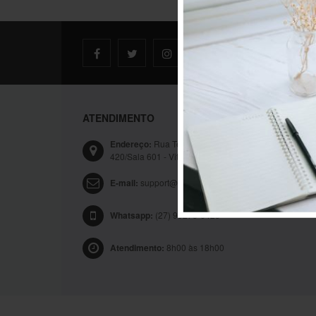
ATENDIMENTO
Endereço:
Rua Tenente Mário Francisco de Brito,
420/Sala 601 - Vitória, ES - Brasil
E-mail:
support@deskeep.app
Whatsapp:
(27) 99278-6423
Atendimento:
8h00 às 18h00