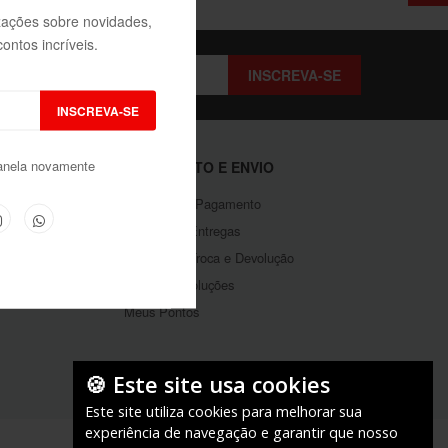
izações sobre novidades,
ontos incríveis.
INSCREVA-SE
INSCREVA-SE
anela novamente
NTE
PAGAMENTO E ENVIO
Métodos de Pagamento
Política de Entregas
Política de Troca e Devolução
Minhas Devoluções
Meus Pontos
🍪 Este site usa cookies
Este site utiliza cookies para melhorar sua
experiência de navegação e garantir que nosso