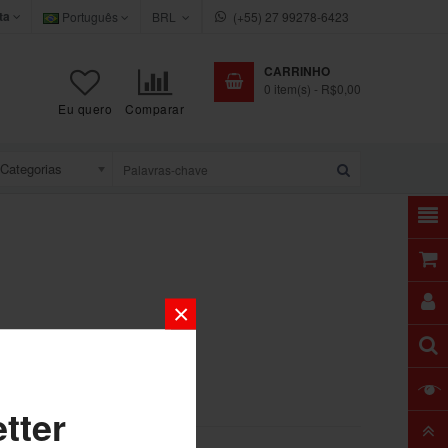
ta
Português
BRL
(+55) 27 99278-6423
CARRINHO
0
item(s)
- R$0,00
Eu quero
Comparar
Categorias
×
tter