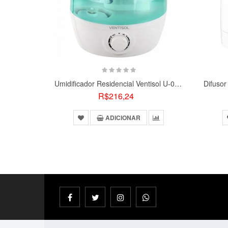
Perguntas Frequentes:
Qual modelo de filtro? Formato de cilindro. Verificar a
Pode usar essência? Sim, a base de água.
Desliga sozinho quando acaba a água? Não.
Pode ficar ligado por quanto tempo? Não há um temp
Umidificador Residencial Ventisol U-04 3,7L Verde Bivolt
Tem bateria interna? Funciona por quanto tempo? Nã
R$216,24
ADICIONAR