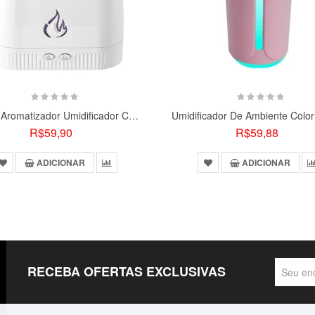
s dimensões do filtro na descrição.
o máximo, porém é importante ter cuidado com o aquecimento, como q
Difusor Aromatizador Umidificador Chamas Ar Óleos Essenciais
o, somente na energia.
R$59,90
R$59,88
ADICIONAR
ADICIONAR
RECEBA OFERTAS EXCLUSIVAS