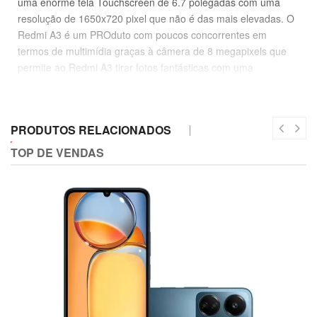
uma enorme tela Touchscreen de 6.7 polegadas com uma
resolução de 1650x720 pixel que não é das mais elevadas. O
Redmi A3 é um PROduto com poucos concorrentes em
termos de multimídia graças à câmera de 8 megapixels que
permite ao Redmi A3 tirar fotos fantásticas com uma
resolução de 3266x2449 pixels e gravar vídeos em alta
definição (Full HD) com uma resolução de 1920x1080 pixels.
Muito fino, 8.3 milímetros, o que torna o Redmi A3 realmente
PRODUTOS RELACIONADOS
bom para o transporte.
TOP DE VENDAS