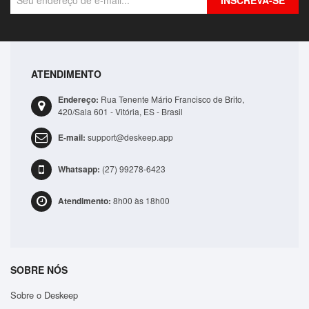
INSCREVA-SE
ATENDIMENTO
Bolsa Lateral Transversal Lisa Casual 3 Compartime..
Endereço:
Rua Tenente Mário Francisco de Brito,
R$41,99
420/Sala 601 - Vitória, ES - Brasil
E-mail:
support@deskeep.app
ADICIONAR
Whatsapp:
(27) 99278-6423
Atendimento:
8h00 às 18h00
SOBRE NÓS
Sobre o Deskeep