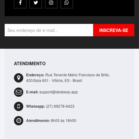
INSCREVA-SE
ATENDIMENTO
Bolsa Lateral Transversal Lisa Casual 3 Compartime..
Endereço:
Rua Tenente Mário Francisco de Brito,
R$41,99
420/Sala 601 - Vitória, ES - Brasil
E-mail:
support@deskeep.app
ADICIONAR
Whatsapp:
(27) 99278-6423
Atendimento:
8h00 às 18h00