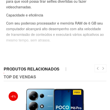
para que você possa tirar selfies divertidas ou fazer
videochamadas.
Capacidade e eficiência
Com seu poderoso processador e memória RAM de 6 GB seu
computador alcançará alto desempenho com alta velocidade
de transmissão de conteúdos e executará vários aplicativos ao
mesmo tempo, sem atrasos.
Desbloqueio facial e de impressão digital
Máxima segurança para que apenas você possa acessar o
PRODUTOS RELACIONADOS
sua equipe. Você pode escolher entre o sensor de impressão
digital para ativar seu telefone com um toque, ou o
TOP DE VENDAS
reconhecimento facial que permite desbloquear até 30% mais
rápido.
-4%
Vida útil da bateria mais longa