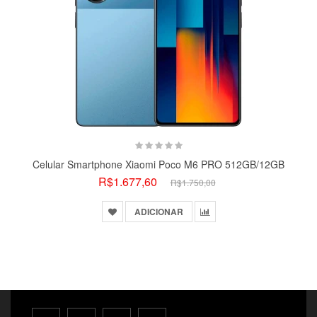
Desconecte-se! Com a super bateria de 5000 mAh você terá
energia por muito mais tempo para jogar, assistir séries ou
trabalhar sem recarregar.
Grande capacidade de armazenamento
Com sua memória interna de 128 GB você poderá armazenar
arquivos e aplicativos grandes sem ter que carregá-los para a
nuvem e aproveitar seus momentos off-line para desfrutá-los
ao máximo.
Celular Smartphone Xiaomi Poco M6 PRO 512GB/12GB
R$1.677,60
R$1.750,00
ADICIONAR