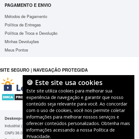
PAGAMENTO E ENVIO
Métodos de Pagamento
Política de Entregas
Política de Troca e Devolução
Minhas Devoluções
Meus Pontos
SITE SEGURO | NAVEGAÇÃO PROTEGIDA
🍪 Este site usa cookies
Este site utiliza cookies para melhorar sua
experiência de navegação e garantir que nosso
conteúdo seja relevante para você. Ao concordar
com o uso de cookies, você nos permite coletar
informações para melhorar nossos serviços e
Deskeep
É marca registrada junto ao Instituto Nacional de Propriedade
®
oferecer conteúdos personalizados. Obtenha mais
Industrial (INPI) identificado pelo processo No. 919977260
informações acessando a nossa
Política de
CNPJ 36.082.483/0001-68. Insc. Estadual No. 084.205.040. Vitória - ES,
Privacidade
.