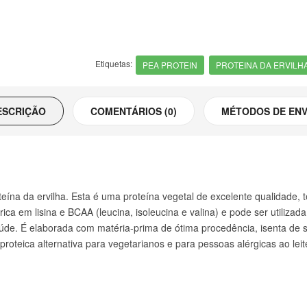
Etiquetas:
PEA PROTEIN
PROTEINA DA ERVILH
ESCRIÇÃO
COMENTÁRIOS (0)
MÉTODOS DE ENV
ína da ervilha. Esta é uma proteína vegetal de excelente qualidade, t
a em lisina e BCAA (leucina, isoleucina e valina) e pode ser utilizad
de. É elaborada com matéria-prima de ótima procedência, isenta de s
eica alternativa para vegetarianos e para pessoas alérgicas ao leite, 