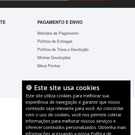
NTE
PAGAMENTO E ENVIO
Métodos de Pagamento
Política de Entregas
Política de Troca e Devolução
Minhas Devoluções
Mochila Infantil Baby Bichinhos Estampas Variadas
Mochila I
Meus Pontos
R$74,28
ADICIONAR
🍪 Este site usa cookies
Este site utiliza cookies para melhorar sua
experiência de navegação e garantir que nosso
conteúdo seja relevante para você. Ao concordar
com o uso de cookies, você nos permite coletar
informações para melhorar nossos serviços e
oferecer conteúdos personalizados. Obtenha mais
informações acessando a nossa
Política de