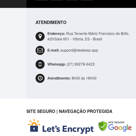
ATENDIMENTO
Endereço:
Rua Tenente Mário Francisco de Brito,
420/Sala 601 - Vitória, ES - Brasil
E-mail:
support@deskeep.app
Bolsa Lateral Transversal Lisa Casual 3 Compartime.
Whatsapp:
(27) 99278-6423
R$41,99
Atendimento:
8h00 às 18h00
ADICIONAR
SITE SEGURO | NAVEGAÇÃO PROTEGIDA