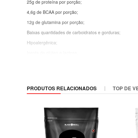
25g de proteína por porção;
4,6g de BCAA por porção;
12g de glutamina por porção;
Baixas quantidades de carboidratos e gorduras;
Hipoalergênica;
Isenta de glúten e lactose.
Pea Protein para que serve?
PEA PROTEIN é indicada para as pessoas que desejam ou
PRODUTOS RELACIONADOS
TOP DE V
ganho de massa muscular.