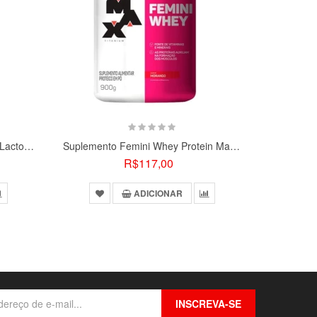
Suplemento Whey Protein Zero Lactose 900g
Suplemento Femini Whey Protein Max Titanium Pote De 900g
R$117,00
ADICIONAR
INSCREVA-SE