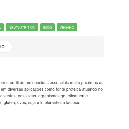
A
NEWNUTRITION
900G
VEGANO
IO
em o perfil de aminoácidos essenciais muito próximos ao
a em diversas aplicações como fonte proteica atuando no
olventes, pesticidas, organismos geneticamente
glúten, ovos, soja e intolerantes a lactose.