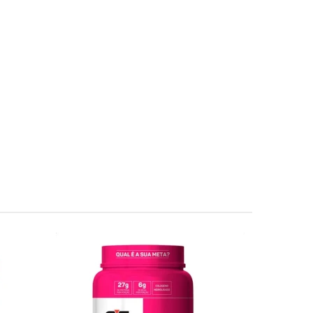
BCAAs e glutamina, para favorecer a recuperação e o