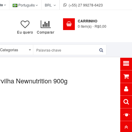
ta
Português
BRL
(+55) 27 99278-6423
CARRINHO
0
item(s)
- R$0,00
Eu quero
Comparar
Categorias
vilha Newnutrition 900g