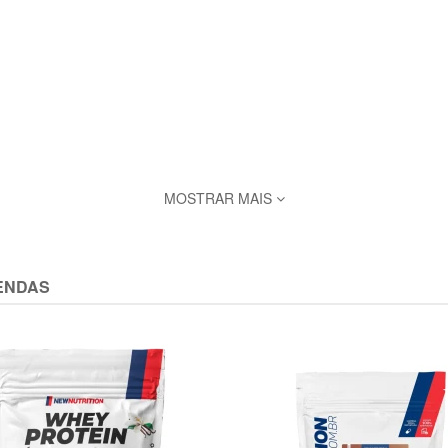
MOSTRAR MAIS
 necessitam consumir proteínas vegetais de boa qualidade, rica em 
ENDAS