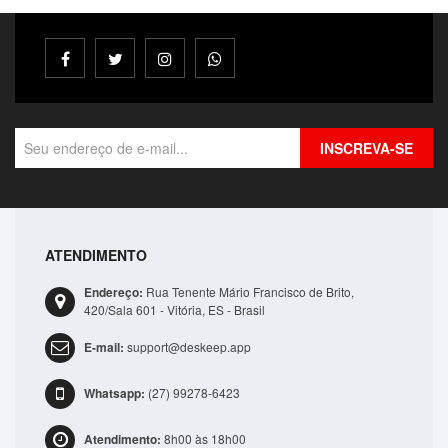
INSCREVA-SE
ATENDIMENTO
Bolsa Lateral Transversal Lisa Casual 3 Compartime..
Endereço:
Rua Tenente Mário Francisco de Brito,
R$41,99
420/Sala 601 - Vitória, ES - Brasil
E-mail:
support@deskeep.app
ADICIONAR
Whatsapp:
(27) 99278-6423
Atendimento:
8h00 às 18h00