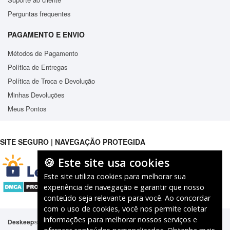
Perguntas frequentes
PAGAMENTO E ENVIO
Métodos de Pagamento
Política de Entregas
Política de Troca e Devolução
Minhas Devoluções
Meus Pontos
SITE SEGURO | NAVEGAÇÃO PROTEGIDA
🍪 Este site usa cookies
Este site utiliza cookies para melhorar sua
experiência de navegação e garantir que nosso
conteúdo seja relevante para você. Ao concordar
com o uso de cookies, você nos permite coletar
informações para melhorar nossos serviços e
Deskeep
É marca registrada junto ao Instituto Nacional de Propriedade
®