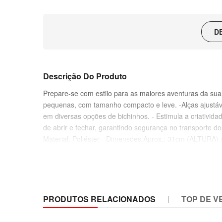
D
Descrição Do Produto
Prepare-se com estilo para as maiores aventuras da sua
pequenas, com tamanho compacto e leve. -Alças ajustáve
em diversas opções de bichinhos. - Estimula a criativid
de abrir e fechar, garantindo segurança no transporte 
Material: Poliéster - Dimensões Aprox.: 31cm (ALTURA) 
PRODUTOS RELACIONADOS
TOP DE V