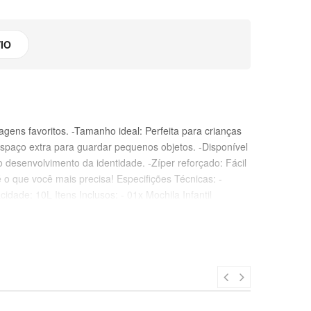
IO
ens favoritos. -Tamanho ideal: Perfeita para crianças
Espaço extra para guardar pequenos objetos. -Disponível
 desenvolvimento da identidade. -Zíper reforçado: Fácil
o que você mais precisa! Especifições Técnicas: -
de: 10L Itens Inclusos: - 01x Mochila Infantil