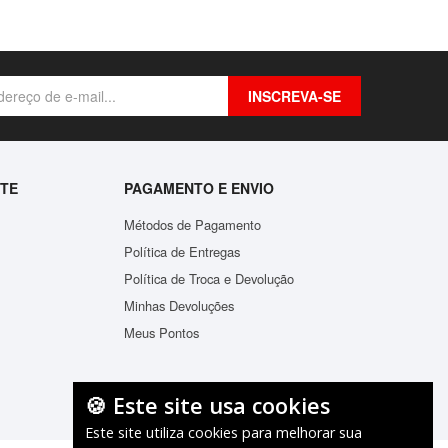
INSCREVA-SE
NTE
PAGAMENTO E ENVIO
Métodos de Pagamento
Política de Entregas
Política de Troca e Devolução
Minhas Devoluções
Mochila Infantil Baby Bichinhos Estampas Variadas
Mochila I
Meus Pontos
R$74,28
ADICIONAR
🍪 Este site usa cookies
Este site utiliza cookies para melhorar sua