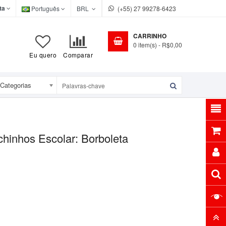
ta
Português
BRL
(+55) 27 99278-6423
CARRINHO
0
item(s)
- R$0,00
Eu quero
Comparar
Categorias
chinhos Escolar: Borboleta