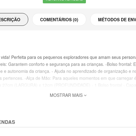
ESCRIÇÃO
COMENTÁRIOS (0)
MÉTODOS DE ENV
 vida! Perfeita para os pequenos exploradores que amam seus personag
is: Garantem conforto e segurança para as crianças. -Bolso frontal: 
ade e autonomia da criança. - Ajuda no aprendizado de organização e no
dos pertences. -Alça de Mão: Para aqueles momentos em que carregar é 
x 27cm (LARGURA) x 12cm (PROFUNDIDADE) - 1 Bolso frontal - Capacida
MOSTRAR MAIS
ENDAS