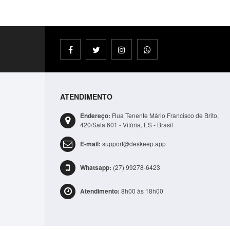
ATENDIMENTO
Endereço:
Rua Tenente Mário Francisco de Brito,
420/Sala 601 - Vitória, ES - Brasil
E-mail:
support@deskeep.app
Bolsa Lateral Transversal Lisa Casual 3 Compartime.
Whatsapp:
(27) 99278-6423
R$41,99
Atendimento:
8h00 às 18h00
ADICIONAR