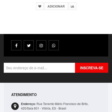
ADICIONAR
INSCREVA-SE
ATENDIMENTO
Bolsa Lateral Transversal Lisa Casual 3 Compartime..
Endereço:
Rua Tenente Mário Francisco de Brito,
R$41,99
420/Sala 601 - Vitória, ES - Brasil