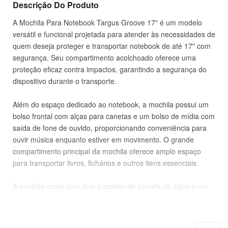
Descrição Do Produto
A Mochila Para Notebook Targus Groove 17" é um modelo
versátil e funcional projetada para atender às necessidades de
quem deseja proteger e transportar notebook de até 17" com
segurança. Seu compartimento acolchoado oferece uma
proteção eficaz contra impactos, garantindo a segurança do
dispositivo durante o transporte.
Além do espaço dedicado ao notebook, a mochila possui um
bolso frontal com alças para canetas e um bolso de mídia com
saída de fone de ouvido, proporcionando conveniência para
ouvir música enquanto estiver em movimento. O grande
compartimento principal da mochila oferece amplo espaço
para transportar livros, fichários e outros itens essenciais.
A mochila conta com dois suportes de garrafa de água e um
prático bolso lateral com zíper. Seja em viagens, na escola ou
no trabalho, esta mochila casual é ideal para quem busca
praticidade, conforto e segurança ao transportar o notebook e