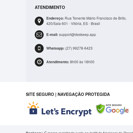
ATENDIMENTO
Endereço:
Rua Tenente Mário Francisco de Brito,
420/Sala 601 - Vitória, ES - Brasil
E-mail:
support@deskeep.app
Bolsa Lateral Transversal Lisa Casual 3 Compartime.
Whatsapp:
(27) 99278-6423
R$41,99
Atendimento:
8h00 às 18h00
ADICIONAR
SITE SEGURO | NAVEGAÇÃO PROTEGIDA
É marca registrada junto ao Instituto Nacional de Prop