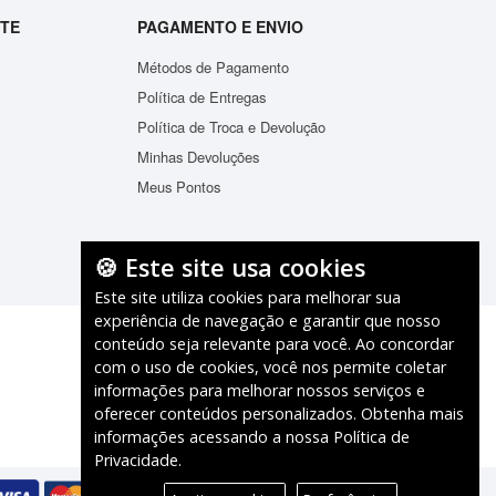
NTE
PAGAMENTO E ENVIO
Métodos de Pagamento
Política de Entregas
Política de Troca e Devolução
Minhas Devoluções
Mochila Infantil Baby Bichinhos Estampas Variadas
Mochila I
Meus Pontos
R$74,28
ADICIONAR
🍪 Este site usa cookies
Este site utiliza cookies para melhorar sua
experiência de navegação e garantir que nosso
conteúdo seja relevante para você. Ao concordar
com o uso de cookies, você nos permite coletar
informações para melhorar nossos serviços e
oferecer conteúdos personalizados. Obtenha mais
informações acessando a nossa
Política de
Privacidade
.