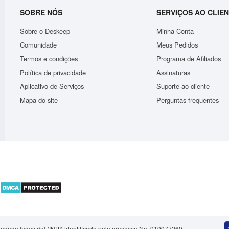
SOBRE NÓS
SERVIÇOS AO CLIE
Sobre o Deskeep
Minha Conta
Comunidade
Meus Pedidos
Termos e condições
Programa de Afiliados
Política de privacidade
Assinaturas
.
Bolsa Feminina Tranversal Carteira De Mão Porta Ce..
Aplicativo de Serviços
Suporte ao cliente
R$50,56
Mapa do site
Perguntas frequentes
ADICIONAR
riedade Industrial (INPI) identificado pelo processo No. 919977260