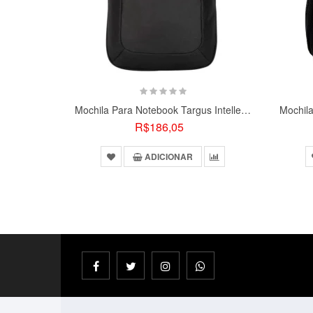
Mochila Para Notebook Targus Intellect Essentials 15,6
R$186,05
ADICIONAR