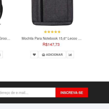
Mochila Para Notebook Targus Groove 17
Mochila Para Notebook 15,6" Lecoo BG01 Cinza
R$147,73
ADICIONAR
INSCREVA-SE