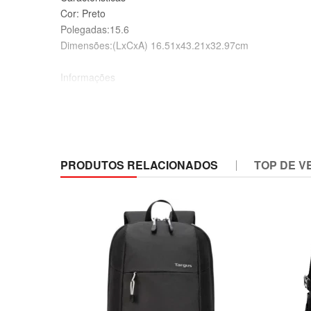
Cor: Preto
Polegadas:15.6
Dimensões:(LxCxA) 16.51x43.21x32.97cm
Informações
• Peso do Produto: 520g
• Compartimento acolchoado para notebook de até 15,6"
• Bolso frontal com zíper para acessórios
• Tecido durável e repelente à água
• Alças acolchoadas ajustáveis
PRODUTOS RELACIONADOS
TOP DE V
• Painel traseiro acolchoado
• Alça de transporte superior
• Zíper de metal de fácil aderência