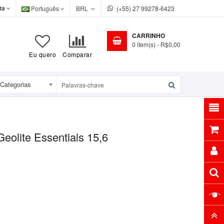
ta
Português
BRL
(+55) 27 99278-6423
CARRINHO
0
item(s)
- R$0,00
Eu quero
Comparar
Categorias
eolite Essentials 15,6