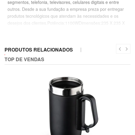
segmentos, telefonia, televisores, celulares digitais e entre
outros. Desde a sua fundação a empresa preza por entregar
produtos tecnológicos que atendam às necessidades e os
desejos dos clientes.Potência:1100WDimensões:235 X 235 X
150mmPeso:0,915kg • Base removível • Desligamento
automático • Capacidade de 1,7 litros • Coador acoplado •
Tampa automática
PRODUTOS RELACIONADOS
TOP DE VENDAS