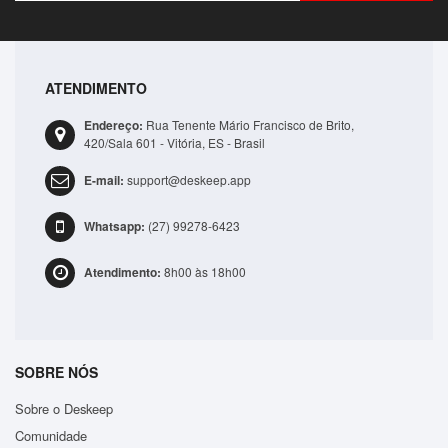
ATENDIMENTO
Bolsa Lateral Transversal Lisa Casual 3 Compartime..
Endereço:
Rua Tenente Mário Francisco de Brito,
R$41,99
420/Sala 601 - Vitória, ES - Brasil
E-mail:
support@deskeep.app
ADICIONAR
Whatsapp:
(27) 99278-6423
Atendimento:
8h00 às 18h00
SOBRE NÓS
Sobre o Deskeep
Comunidade