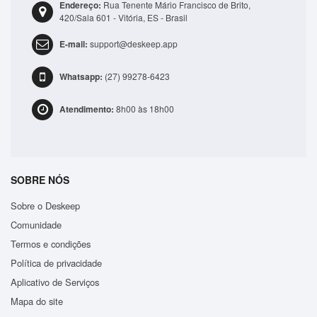
Endereço:
Rua Tenente Mário Francisco de Brito,
R$41,99
420/Sala 601 - Vitória, ES - Brasil
E-mail:
support@deskeep.app
ADICIONAR
Whatsapp:
(27) 99278-6423
Atendimento:
8h00 às 18h00
SOBRE NÓS
Sobre o Deskeep
Comunidade
Termos e condições
Política de privacidade
Aplicativo de Serviços
Mapa do site