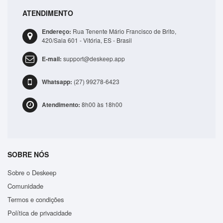
ATENDIMENTO
Bolsa Lateral Transversal Lisa Casual 3 Compartime..
Endereço:
Rua Tenente Mário Francisco de Brito,
R$41,99
420/Sala 601 - Vitória, ES - Brasil
E-mail:
support@deskeep.app
ADICIONAR
Whatsapp:
(27) 99278-6423
Atendimento:
8h00 às 18h00
SOBRE NÓS
Sobre o Deskeep
Comunidade
Termos e condições
Política de privacidade