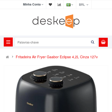
Minha Conta
BRL
Fritadeira Air Fryer Gaabor Eclipse 4,2L Cinza 127v