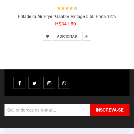
Temperatura Ajustável: Sim
Fritadeira Air Fryer Gaabor Vintage 5,5L Preta 127v
Desligamento Automático: Sim
R$341,60
Pés Antiaderentes: Sim
ADICIONAR
Cesto Antiaderente: Sim
Detalhes do produto: Circulação de ar quente 360°, cyclone.
INSCREVA-SE