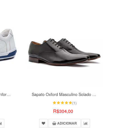
Sapatênis Ranster Casual Conforto Couro Off White
Sapato Oxford Masculino Solado Couro Cromo Argentino
(1)
R$304,00
ADICIONAR