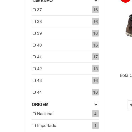
TAMANHO
37
16
38
16
39
16
40
16
41
17
42
15
43
16
44
16
ORIGEM
Nacional
4
Importado
1