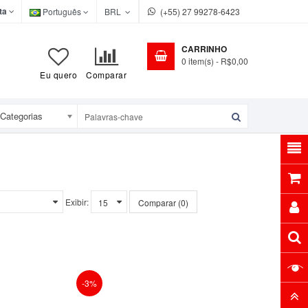
ta
Português
BRL
(+55) 27 99278-6423
CARRINHO
0
item(s)
- R$0,00
Eu quero
Comparar
Categorias
Exibir:
Comparar (0)
-3%