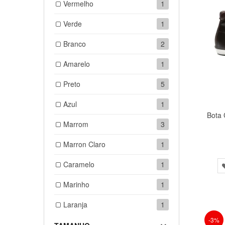
Vermelho
1
Verde
1
Branco
2
Amarelo
1
Preto
5
Azul
1
Bota 
Marrom
3
Marron Claro
1
Caramelo
1
Marinho
1
Laranja
1
-3%