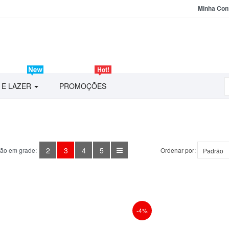
Minha Con
 E LAZER
PROMOÇÕES
2
3
4
5
ção em grade:
Ordenar por:
-4%