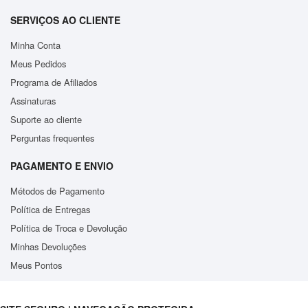
sendo ideal para quem valoriza eficiência e cuidado no
SERVIÇOS AO CLIENTE
tratamento das roupas. Transforme sua rotina de passar
roupas com este ferro versátil e de alta qualidade.
Minha Conta
Meus Pedidos
Garantia: 30 dias
Programa de Afiliados
Assinaturas
Suporte ao cliente
Perguntas frequentes
PAGAMENTO E ENVIO
Métodos de Pagamento
Política de Entregas
Política de Troca e Devolução
Minhas Devoluções
Meus Pontos