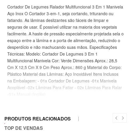
Cortador De Legumes Ralador Multifuncional 3 Em 1 Manivela
Aço Inox O Cortador 3-em-1, seja cortando, triturando ou
fatiando. As lâminas deslizantes são fáceis de limpar e
seguras de usar. É possível utilizar na maioria dos vegetais
facilmente. A haste de pressão especialmente projetada sela o
espaço entre a lâmina e a porta de alimentação, reduzindo o
desperdício e não machucando suas mãos. Especificações
Técnicas: Modelo: Cortador De Legumes 3 Em 1
Multifuncional Manivela Cor: Verde Dimensões Aprox.: 28,5
Cm X 12,5 Cm X 9 Cm Peso Aprox.: 860 g Material do Corpo:
Plástico Material das Lâminas: Aço Inoxidável Itens Inclusos
na Embalagem: - 01x Cortador De Legumes -01x Manivela
Acoplável -02x Lâminas Para Fatiar - 02x Lâminas Para Ralar
-01x Manual (Inglês)
PRODUTOS RELACIONADOS
TOP DE VENDAS