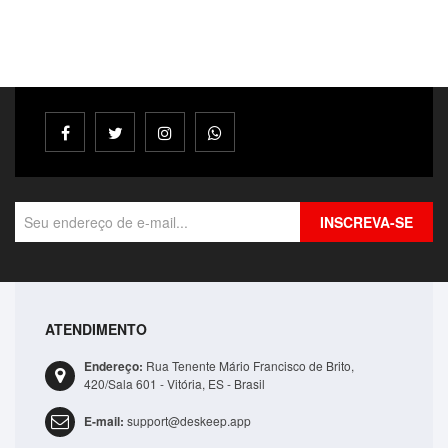
INSCREVA-SE
ATENDIMENTO
Bolsa Lateral Transversal Lisa Casual 3 Compartime..
Endereço:
Rua Tenente Mário Francisco de Brito,
R$41,99
420/Sala 601 - Vitória, ES - Brasil
E-mail:
support@deskeep.app
ADICIONAR