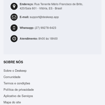
Bolsa Lateral Transversal Lisa Casual 3 Compartime..
Endereço:
Rua Tenente Mário Francisco de Brito,
R$41,99
420/Sala 601 - Vitória, ES - Brasil
E-mail:
support@deskeep.app
ADICIONAR
Whatsapp:
(27) 99278-6423
Atendimento:
8h00 às 18h00
SOBRE NÓS
Sobre o Deskeep
Comunidade
Termos e condições
Política de privacidade
Aplicativo de Serviços
Mapa do site