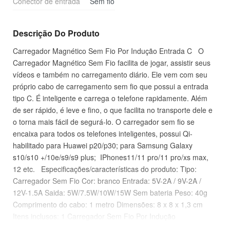
Conector de entrada
Sem fio
Descrição Do Produto
Carregador Magnético Sem Fio Por Indução Entrada C O
Carregador Magnético Sem Fio facilita de jogar, assistir seus
vídeos e também no carregamento diário. Ele vem com seu
próprio cabo de carregamento sem fio que possui a entrada
tipo C. É inteligente e carrega o telefone rapidamente. Além
de ser rápido, é leve e fino, o que facilita no transporte dele e
o torna mais fácil de segurá-lo. O carregador sem fio se
encaixa para todos os telefones inteligentes, possui Qi-
habilitado para Huawei p20/p30; para Samsung Galaxy
s10/s10 +/10e/s9/s9 plus; IPhones11/11 pro/11 pro/xs max,
12 etc. Especificações/características do produto: Tipo:
Carregador Sem Fio Cor: branco Entrada: 5V-2A / 9V-2A /
12V-1.5A Saida: 5W/7.5W/10W/15W Sem bateria Peso: 40g
Comprimento do cabo: 1 metro Dimensões: 8 x 8 x 1,3 cm
Itens inclusos: 1 Carregador Sem Fio Por Indução