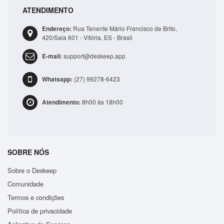
ATENDIMENTO
Bolsa Lateral Transversal Lisa Casual 3 Compartime..
Endereço:
Rua Tenente Mário Francisco de Brito,
R$41,99
420/Sala 601 - Vitória, ES - Brasil
E-mail:
support@deskeep.app
ADICIONAR
Whatsapp:
(27) 99278-6423
Atendimento:
8h00 às 18h00
SOBRE NÓS
Sobre o Deskeep
Comunidade
Termos e condições
Política de privacidade