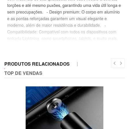
torções e até mesmo puxões, garantindo uma vida útil longa e
sem preocupações. - Design premium: O corpo em alumínio
e as pontas reforçadas garantem um visual elegante e
moderno, além de maior resistência e durabilidade. -
Compatibilidade: Compatível com todos os dispositivos com
entrada Lightning, como smartphones, tablets, e muito mais.
Mais do que um cabo, um investimento em praticidade e
segurança! Aproveite essa oferta imperdível e compre agora
mesmo o seu Cabo Carregador Turbo! Especificações
PRODUTOS RELACIONADOS
Técnicas: - Modelo: Cabo Carregador CB72-2 - Material:
Alumínio, Plástico Resistente, Componentes Elétricos -
TOP DE VENDAS
Conector de Entrada: USB - Conector de Saída: Lightning -
Comprimento: 1 Metro Itens Inclusos na Embalagem: - 01x
Cabo Carregador