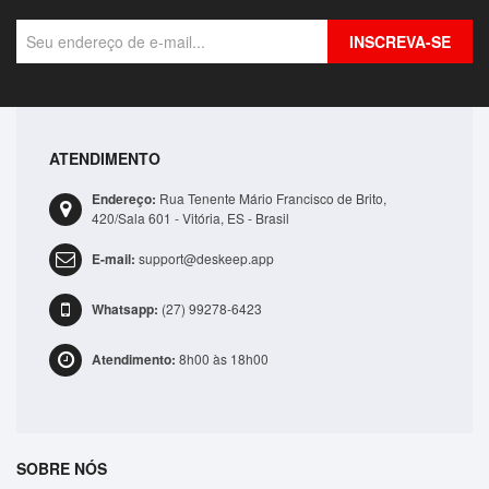
INSCREVA-SE
ATENDIMENTO
Bolsa Lateral Transversal Lisa Casual 3 Compartime..
Endereço:
Rua Tenente Mário Francisco de Brito,
R$41,99
420/Sala 601 - Vitória, ES - Brasil
E-mail:
support@deskeep.app
ADICIONAR
Whatsapp:
(27) 99278-6423
Atendimento:
8h00 às 18h00
SOBRE NÓS