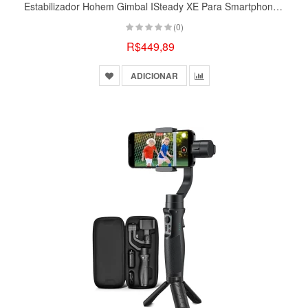
Estabilizador Hohem Gimbal ISteady XE Para Smartphone, 3 Eixos, Dobrável Ultraleve Para Android E IPhone 14 Pro Max, Introdução De Uma Tecla
(0)
R$449,89
ADICIONAR