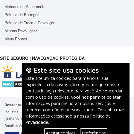
Métodos de Pagamento
Política de Entregas
Política de Troca e Devolução
Minhas Devoluções
Meus Pontos
SITE SEGURO | NAVEGAÇÃO PROTEGIDA
🍪 Este site usa cookies
Este site utiliza cookies para melhorar sua
experiência de navegação e garantir que nosso
conteúdo seja relevante para você. Ao concordar
com o uso de cookies, você nos permite coletar
informações para melhorar nossos serviços e
Deskeep
É marca registrada junto ao Instituto Nacional de Propriedade
®
oferecer conteúdos personalizados. Obtenha mais
Industrial (INPI) identificado pelo processo No. 919977260
informações acessando a nossa
Política de
CNPJ 36.082.483/0001-68. Insc. Estadual No. 084.205.040. Vitória - ES,
Privacidade
.
Brasil. © 2026. Todos os direitos reservados.
Aceitar cookies
Preferências